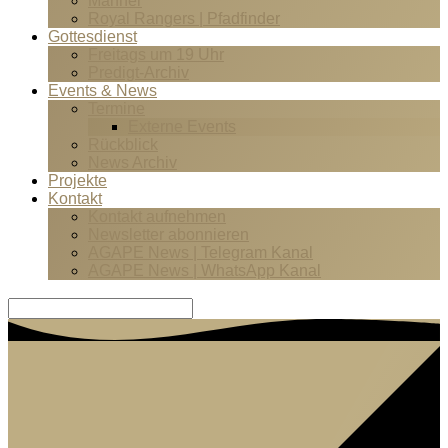
Männer
Royal Rangers | Pfadfinder
Gottesdienst
Freitags um 19 Uhr
Predigt-Archiv
Events & News
Termine
Externe Events
Rückblick
News Archiv
Projekte
Kontakt
Kontakt aufnehmen
Newsletter abonnieren
AGAPE News | Telegram Kanal
AGAPE News | WhatsApp Kanal
Suche