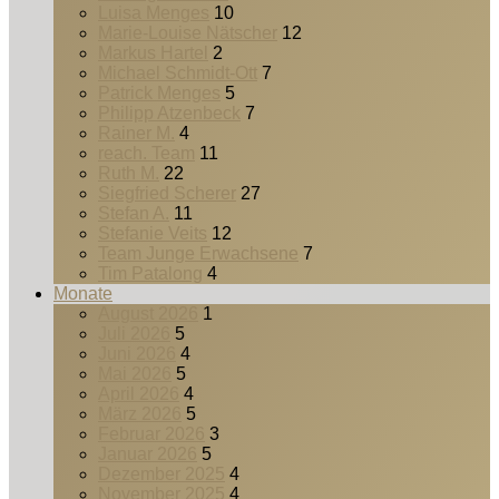
Luisa Menges
10
Marie-Louise Nätscher
12
Markus Hartel
2
Michael Schmidt-Ott
7
Patrick Menges
5
Philipp Atzenbeck
7
Rainer M.
4
reach. Team
11
Ruth M.
22
Siegfried Scherer
27
Stefan A.
11
Stefanie Veits
12
Team Junge Erwachsene
7
Tim Patalong
4
Monate
August 2026
1
Juli 2026
5
Juni 2026
4
Mai 2026
5
April 2026
4
März 2026
5
Februar 2026
3
Januar 2026
5
Dezember 2025
4
November 2025
4