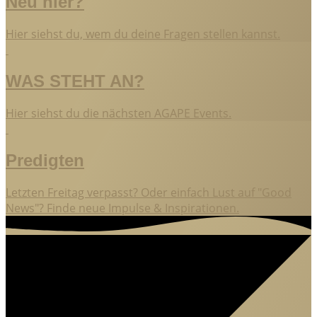
Neu hier?
Hier siehst du, wem du deine Fragen stellen kannst.
WAS STEHT AN?
Hier siehst du die nächsten AGAPE Events.
Predigten
Letzten Freitag verpasst? Oder einfach Lust auf "Good
News"? Finde neue Impulse & Inspirationen.