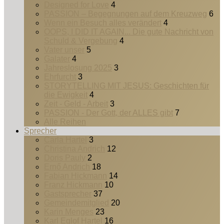
Designed for Love
4
PASSION – Begegnungen auf dem Kreuzweg
6
Wenn ein Besuch alles verändert
4
OOPS, I DID IT AGAIN... Die gute Nachricht von
Schuld & Vergebung
4
Vater unser
5
Galater
4
Jahreslosung 2025
3
Ehrfurcht
3
STORYTELLING MIT JESUS: Geschichten für
die Ewigkeit
4
Zeit - Geld - Arbeit
3
PASSION - Der Gott, der ALLES gibt
7
Alle Reihen
Sprecher
Carla Hartel
3
Christina Andrich
12
Doris Pauly
2
Ernő Andrich
18
Fabian Hickmann
14
Franz Hickmann
10
Gastsprecher
37
Gemeindemitglied
20
Karin Menges
23
Karl Eglof Hartel
16