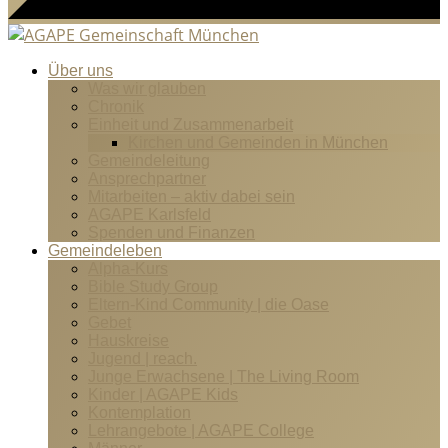
Über uns
Was wir glauben
Chronik
Einheit und Zusammenarbeit
Kirchen und Gemeinden in München
Gemeindeleitung
Ansprechpartner
Mitarbeiten – aktiv dabei sein
AGAPE Karlsfeld
Spenden und Finanzen
Gemeindeleben
Alpha-Kurs
Bible Study Group
Eltern-Kind Community | die Oase
Gebet
Hauskreise
Jugend | reach.
Junge Erwachsene | The Living Room
Kinder | AGAPE Kids
Kontemplation
Lehrangebote | AGAPE College