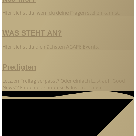
Hier siehst du, wem du deine Fragen stellen kannst.
WAS STEHT AN?
Hier siehst du die nächsten AGAPE Events.
Predigten
Letzten Freitag verpasst? Oder einfach Lust auf "Good
News"? Finde neue Impulse & Inspirationen.