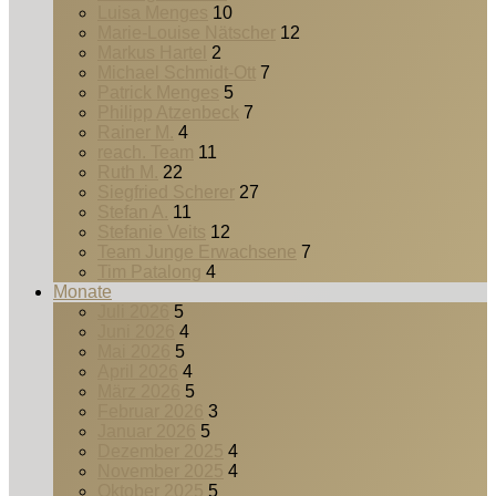
Luisa Menges
10
Marie-Louise Nätscher
12
Markus Hartel
2
Michael Schmidt-Ott
7
Patrick Menges
5
Philipp Atzenbeck
7
Rainer M.
4
reach. Team
11
Ruth M.
22
Siegfried Scherer
27
Stefan A.
11
Stefanie Veits
12
Team Junge Erwachsene
7
Tim Patalong
4
Monate
Juli 2026
5
Juni 2026
4
Mai 2026
5
April 2026
4
März 2026
5
Februar 2026
3
Januar 2026
5
Dezember 2025
4
November 2025
4
Oktober 2025
5