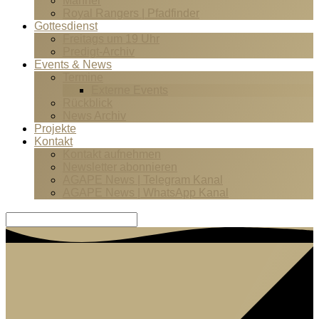
Männer
Royal Rangers | Pfadfinder
Gottesdienst
Freitags um 19 Uhr
Predigt-Archiv
Events & News
Termine
Externe Events
Rückblick
News Archiv
Projekte
Kontakt
Kontakt aufnehmen
Newsletter abonnieren
AGAPE News | Telegram Kanal
AGAPE News | WhatsApp Kanal
Suche