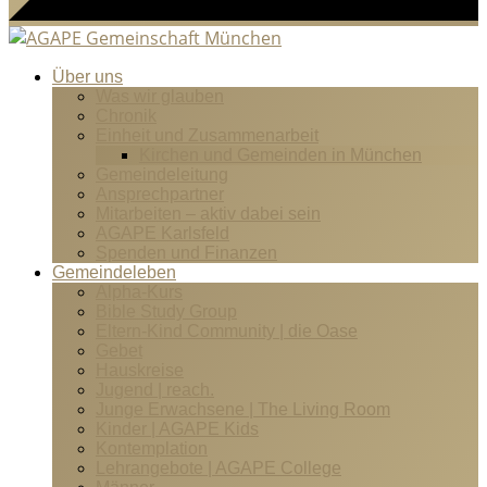
Über uns
Was wir glauben
Chronik
Einheit und Zusammenarbeit
Kirchen und Gemeinden in München
Gemeindeleitung
Ansprechpartner
Mitarbeiten – aktiv dabei sein
AGAPE Karlsfeld
Spenden und Finanzen
Gemeindeleben
Alpha-Kurs
Bible Study Group
Eltern-Kind Community | die Oase
Gebet
Hauskreise
Jugend | reach.
Junge Erwachsene | The Living Room
Kinder | AGAPE Kids
Kontemplation
Lehrangebote | AGAPE College