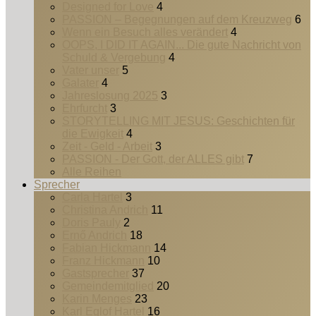
Designed for Love
4
PASSION – Begegnungen auf dem Kreuzweg
6
Wenn ein Besuch alles verändert
4
OOPS, I DID IT AGAIN... Die gute Nachricht von
Schuld & Vergebung
4
Vater unser
5
Galater
4
Jahreslosung 2025
3
Ehrfurcht
3
STORYTELLING MIT JESUS: Geschichten für
die Ewigkeit
4
Zeit - Geld - Arbeit
3
PASSION - Der Gott, der ALLES gibt
7
Alle Reihen
Sprecher
Carla Hartel
3
Christina Andrich
11
Doris Pauly
2
Ernő Andrich
18
Fabian Hickmann
14
Franz Hickmann
10
Gastsprecher
37
Gemeindemitglied
20
Karin Menges
23
Karl Eglof Hartel
16