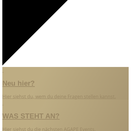
Neu hier?
Hier siehst du, wem du deine Fragen stellen kannst.
WAS STEHT AN?
Hier siehst du die nächsten AGAPE Events.