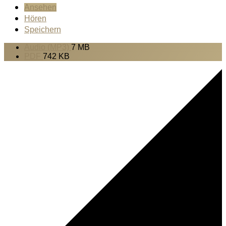
Ansehen
Hören
Speichern
Audio (MP3)
7 MB
PDF
742 KB