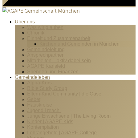
Über uns
Was wir glauben
Chronik
Einheit und Zusammenarbeit
Kirchen und Gemeinden in München
Gemeindeleitung
Ansprechpartner
Mitarbeiten – aktiv dabei sein
AGAPE Karlsfeld
Spenden und Finanzen
Gemeindeleben
Alpha-Kurs
Bible Study Group
Eltern-Kind Community | die Oase
Gebet
Hauskreise
Jugend | reach.
Junge Erwachsene | The Living Room
Kinder | AGAPE Kids
Kontemplation
Lehrangebote | AGAPE College