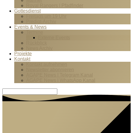
Männer
Royal Rangers | Pfadfinder
Gottesdienst
Freitags um 19 Uhr
Predigt-Archiv
Events & News
Termine
Externe Events
Rückblick
News Archiv
Projekte
Kontakt
Kontakt aufnehmen
Newsletter abonnieren
AGAPE News | Telegram Kanal
AGAPE News | WhatsApp Kanal
Suche