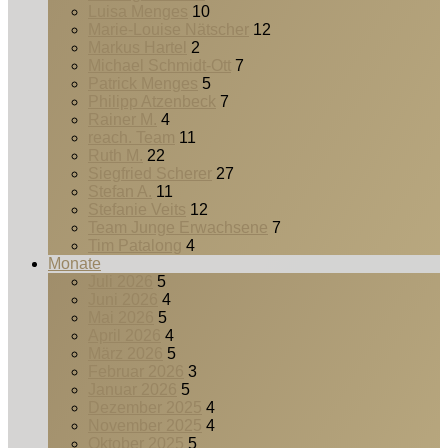
Luisa Menges
10
Marie-Louise Nätscher
12
Markus Hartel
2
Michael Schmidt-Ott
7
Patrick Menges
5
Philipp Atzenbeck
7
Rainer M.
4
reach. Team
11
Ruth M.
22
Siegfried Scherer
27
Stefan A.
11
Stefanie Veits
12
Team Junge Erwachsene
7
Tim Patalong
4
Monate
Juli 2026
5
Juni 2026
4
Mai 2026
5
April 2026
4
März 2026
5
Februar 2026
3
Januar 2026
5
Dezember 2025
4
November 2025
4
Oktober 2025
5