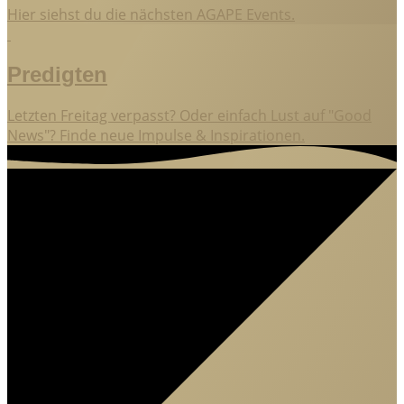
Hier siehst du die nächsten AGAPE Events.
Predigten
Letzten Freitag verpasst? Oder einfach Lust auf "Good
News"? Finde neue Impulse & Inspirationen.