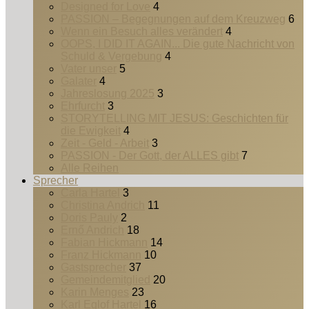
Designed for Love
4
PASSION – Begegnungen auf dem Kreuzweg
6
Wenn ein Besuch alles verändert
4
OOPS, I DID IT AGAIN... Die gute Nachricht von
Schuld & Vergebung
4
Vater unser
5
Galater
4
Jahreslosung 2025
3
Ehrfurcht
3
STORYTELLING MIT JESUS: Geschichten für
die Ewigkeit
4
Zeit - Geld - Arbeit
3
PASSION - Der Gott, der ALLES gibt
7
Alle Reihen
Sprecher
Carla Hartel
3
Christina Andrich
11
Doris Pauly
2
Ernő Andrich
18
Fabian Hickmann
14
Franz Hickmann
10
Gastsprecher
37
Gemeindemitglied
20
Karin Menges
23
Karl Eglof Hartel
16