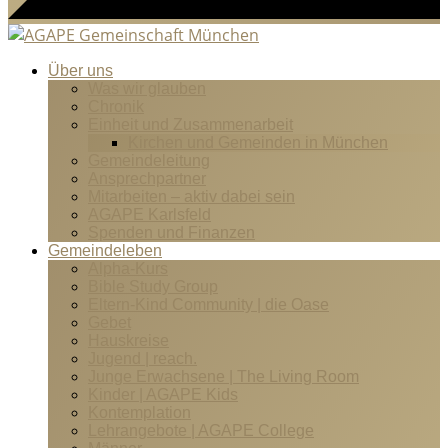
Über uns
Was wir glauben
Chronik
Einheit und Zusammenarbeit
Kirchen und Gemeinden in München
Gemeindeleitung
Ansprechpartner
Mitarbeiten – aktiv dabei sein
AGAPE Karlsfeld
Spenden und Finanzen
Gemeindeleben
Alpha-Kurs
Bible Study Group
Eltern-Kind Community | die Oase
Gebet
Hauskreise
Jugend | reach.
Junge Erwachsene | The Living Room
Kinder | AGAPE Kids
Kontemplation
Lehrangebote | AGAPE College