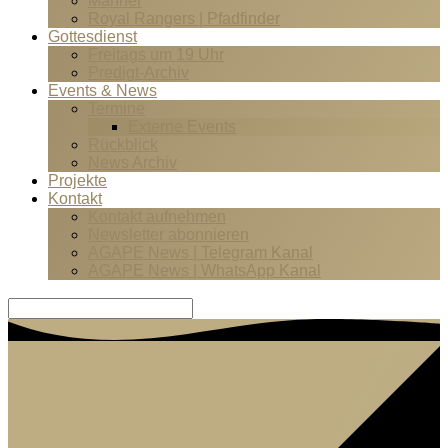
Männer
Royal Rangers | Pfadfinder
Gottesdienst
Freitags um 19 Uhr
Predigt-Archiv
Events & News
Termine
Externe Events
Rückblick
News Archiv
Projekte
Kontakt
Kontakt aufnehmen
Newsletter abonnieren
AGAPE News | Telegram Kanal
AGAPE News | WhatsApp Kanal
Suche