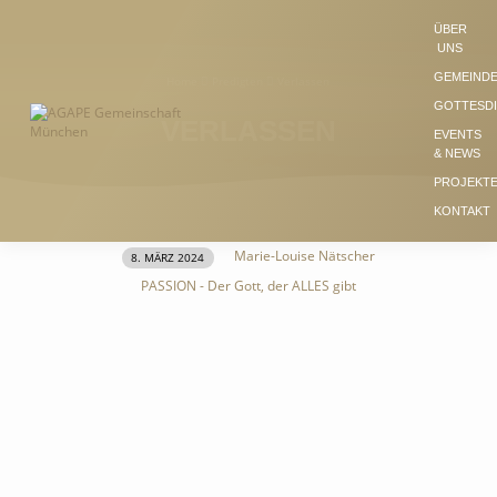
ÜBER
UNS
GEMEIND
Home
Predigten
Verlassen
GOTTESD
VERLASSEN
EVENTS
& NEWS
PROJEKT
KONTAKT
Marie-Louise Nätscher
8. MÄRZ 2024
VERLASSEN
PASSION - Der Gott, der ALLES gibt