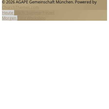
© 2026 AGAPE Gemeinschaft München. Powered by
ChurchThemes.com
Heute
reach. Sommerfreizeit
Morgen
Tanz Workshop