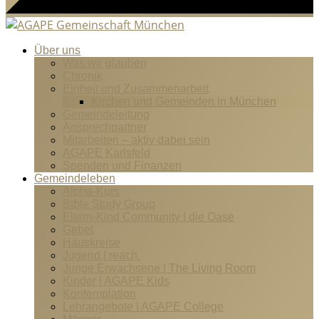
Über uns
Was wir glauben
Chronik
Einheit und Zusammenarbeit
Kirchen und Gemeinden in München
Gemeindeleitung
Ansprechpartner
Mitarbeiten – aktiv dabei sein
AGAPE Karlsfeld
Spenden und Finanzen
Gemeindeleben
Alpha-Kurs
Bible Study Group
Eltern-Kind Community | die Oase
Gebet
Hauskreise
Jugend | reach.
Junge Erwachsene | The Living Room
Kinder | AGAPE Kids
Kontemplation
Lehrangebote | AGAPE College