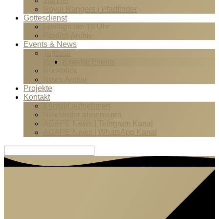
Männer
Royal Rangers | Pfadfinder
Gottesdienst
Freitags um 19 Uhr
Predigt-Archiv
Events & News
Termine
Externe Events
Rückblick
News Archiv
Projekte
Kontakt
Kontakt aufnehmen
Newsletter abonnieren
AGAPE News | Telegram Kanal
AGAPE News | WhatsApp Kanal
Suche