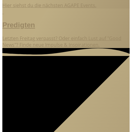
Hier siehst du die nächsten AGAPE Events.
Predigten
Letzten Freitag verpasst? Oder einfach Lust auf "Good
News"? Finde neue Impulse & Inspirationen.