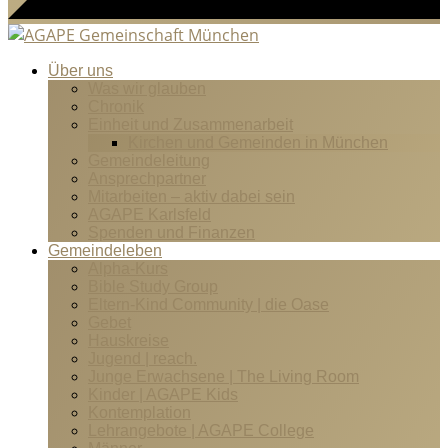
Über uns
Was wir glauben
Chronik
Einheit und Zusammenarbeit
Kirchen und Gemeinden in München
Gemeindeleitung
Ansprechpartner
Mitarbeiten – aktiv dabei sein
AGAPE Karlsfeld
Spenden und Finanzen
Gemeindeleben
Alpha-Kurs
Bible Study Group
Eltern-Kind Community | die Oase
Gebet
Hauskreise
Jugend | reach.
Junge Erwachsene | The Living Room
Kinder | AGAPE Kids
Kontemplation
Lehrangebote | AGAPE College