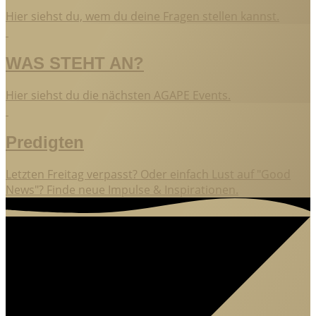
Hier siehst du, wem du deine Fragen stellen kannst.
WAS STEHT AN?
Hier siehst du die nächsten AGAPE Events.
Predigten
Letzten Freitag verpasst? Oder einfach Lust auf "Good
News"? Finde neue Impulse & Inspirationen.