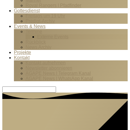
Männer
Royal Rangers | Pfadfinder
Gottesdienst
Freitags um 19 Uhr
Predigt-Archiv
Events & News
Termine
Externe Events
Rückblick
News Archiv
Projekte
Kontakt
Kontakt aufnehmen
Newsletter abonnieren
AGAPE News | Telegram Kanal
AGAPE News | WhatsApp Kanal
Suche