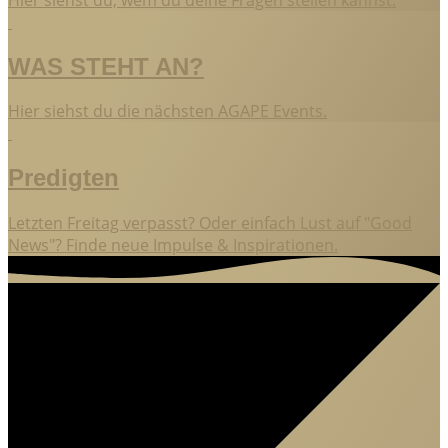
WAS STEHT AN?
Hier siehst du die nächsten AGAPE Events.
Predigten
Letzten Freitag verpasst? Oder einfach Lust auf "Good
News"? Finde neue Impulse & Inspirationen.