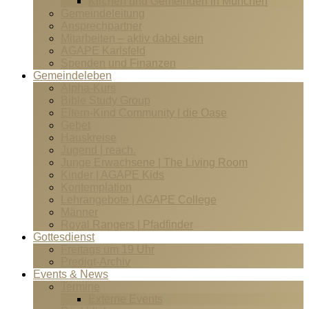
Kirchen und Gemeinden in München
Gemeindeleitung
Ansprechpartner
Mitarbeiten – aktiv dabei sein
AGAPE Karlsfeld
Spenden und Finanzen
Gemeindeleben
Alpha-Kurs
Bible Study Group
Eltern-Kind Community | die Oase
Gebet
Hauskreise
Jugend | reach.
Junge Erwachsene | The Living Room
Kinder | AGAPE Kids
Kontemplation
Lehrangebote | AGAPE College
Männer
Royal Rangers | Pfadfinder
Gottesdienst
Freitags um 19 Uhr
Predigt-Archiv
Events & News
Termine
Externe Events