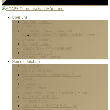
Über uns
Was wir glauben
Chronik
Einheit und Zusammenarbeit
Kirchen und Gemeinden in München
Gemeindeleitung
Ansprechpartner
Mitarbeiten – aktiv dabei sein
AGAPE Karlsfeld
Spenden und Finanzen
Gemeindeleben
Alpha-Kurs
Bible Study Group
Eltern-Kind Community | die Oase
Gebet
Hauskreise
Jugend | reach.
Junge Erwachsene | The Living Room
Kinder | AGAPE Kids
Kontemplation
Lehrangebote | AGAPE College