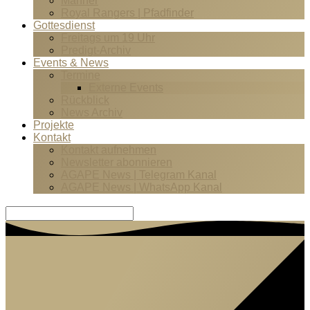
Männer
Royal Rangers | Pfadfinder
Gottesdienst
Freitags um 19 Uhr
Predigt-Archiv
Events & News
Termine
Externe Events
Rückblick
News Archiv
Projekte
Kontakt
Kontakt aufnehmen
Newsletter abonnieren
AGAPE News | Telegram Kanal
AGAPE News | WhatsApp Kanal
Suche