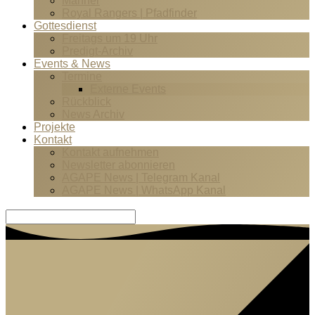
Männer
Royal Rangers | Pfadfinder
Gottesdienst
Freitags um 19 Uhr
Predigt-Archiv
Events & News
Termine
Externe Events
Rückblick
News Archiv
Projekte
Kontakt
Kontakt aufnehmen
Newsletter abonnieren
AGAPE News | Telegram Kanal
AGAPE News | WhatsApp Kanal
Suche