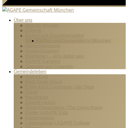
Über uns
Was wir glauben
Chronik
Einheit und Zusammenarbeit
Kirchen und Gemeinden in München
Gemeindeleitung
Ansprechpartner
Mitarbeiten – aktiv dabei sein
AGAPE Karlsfeld
Spenden und Finanzen
Gemeindeleben
Alpha-Kurs
Bible Study Group
Eltern-Kind Community | die Oase
Gebet
Hauskreise
Jugend | reach.
Junge Erwachsene | The Living Room
Kinder | AGAPE Kids
Kontemplation
Lehrangebote | AGAPE College