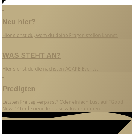
Neu hier?
Hier siehst du, wem du deine Fragen stellen kannst.
WAS STEHT AN?
Hier siehst du die nächsten AGAPE Events.
Predigten
Letzten Freitag verpasst? Oder einfach Lust auf "Good
News"? Finde neue Impulse & Inspirationen.