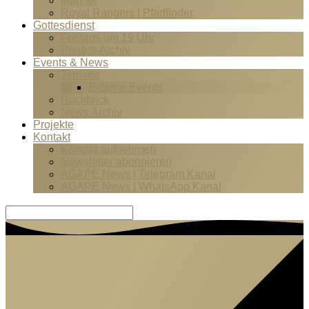
Männer
Royal Rangers | Pfadfinder
Gottesdienst
Freitags um 19 Uhr
Predigt-Archiv
Events & News
Termine
Externe Events
Rückblick
News Archiv
Projekte
Kontakt
Kontakt aufnehmen
Newsletter abonnieren
AGAPE News | Telegram Kanal
AGAPE News | WhatsApp Kanal
Suche