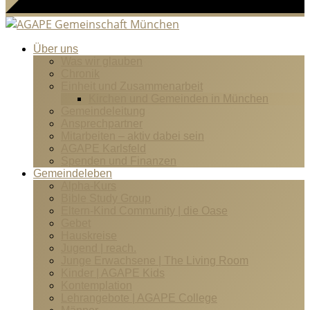
Über uns
Was wir glauben
Chronik
Einheit und Zusammenarbeit
Kirchen und Gemeinden in München
Gemeindeleitung
Ansprechpartner
Mitarbeiten – aktiv dabei sein
AGAPE Karlsfeld
Spenden und Finanzen
Gemeindeleben
Alpha-Kurs
Bible Study Group
Eltern-Kind Community | die Oase
Gebet
Hauskreise
Jugend | reach.
Junge Erwachsene | The Living Room
Kinder | AGAPE Kids
Kontemplation
Lehrangebote | AGAPE College