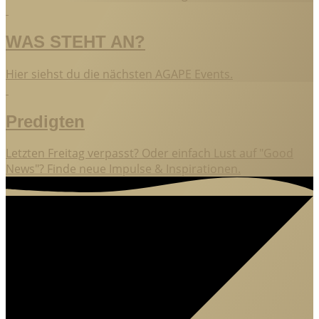
WAS STEHT AN?
Hier siehst du die nächsten AGAPE Events.
Predigten
Letzten Freitag verpasst? Oder einfach Lust auf "Good
News"? Finde neue Impulse & Inspirationen.