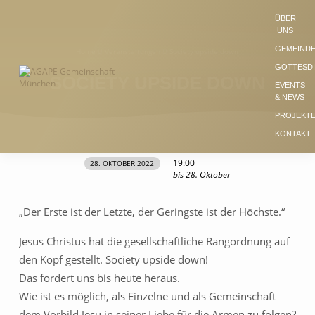
ÜBER
UNS
GEMEIND
Home
Veranstaltungen
Society upside down
GOTTESD
SOCIETY UPSIDE DOWN
EVENTS
& NEWS
PROJEKT
KONTAKT
19:00
28. OKTOBER 2022
SOCIETY
bis 28. Oktober
UPSIDE
DOWN
„Der Erste ist der Letzte, der Geringste ist der Höchste.“
Jesus Christus hat die gesellschaftliche Rangordnung auf
den Kopf gestellt. Society upside down!
Das fordert uns bis heute heraus.
Wie ist es möglich, als Einzelne und als Gemeinschaft
dem Vorbild Jesu in seiner Liebe für die Armen zu folgen?