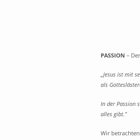
KARFREITAG
GOTTESDIENST
PASSION
– Der
–
„Jesus ist mit 
„VOLLBRACHT“
als Gottesläste
In der Passion s
alles gibt.”
Wir betrachten 