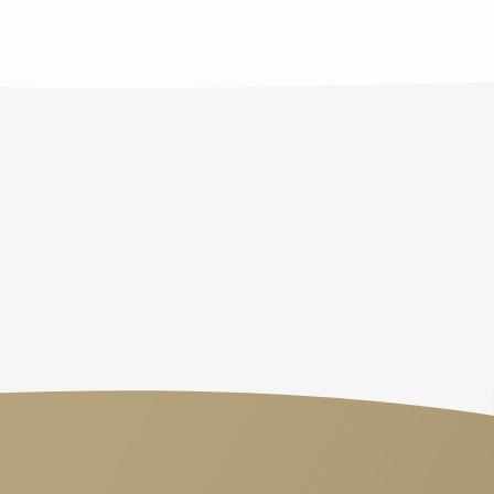
PREDIGTEN
Letzten
Freitag
verpasst?
Oder
einfach
Lust
auf
"Good
News"?
Finde
neue
Impulse
&
Inspirationen.