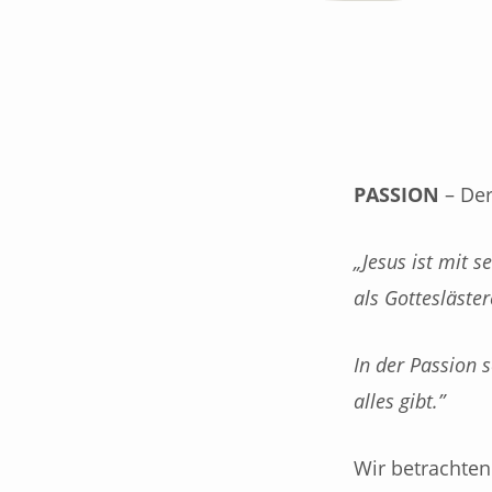
PREDIGTSERIE
„PASSION
PASSION
– Der
–
„Jesus ist mit 
DER
als Gottesläste
GOTT,
In der Passion s
DER
alles gibt.”
ALLES
Wir betrachten 