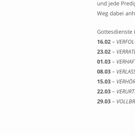
GIBT“
und jede Predi
Weg dabei anh
Gottesdienste 
16.02
–
VERFOL
23.02
–
VERRAT
01.03
–
VERHAF
08.03
–
VERLAS
15.03
–
VERHÖ
22.03
–
VERURT
29.03
–
VOLLB