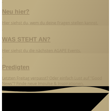
Neu hier?
Hier siehst du, wem du deine Fragen stellen kannst.
WAS STEHT AN?
Hier siehst du die nächsten AGAPE Events.
Predigten
Letzten Freitag verpasst? Oder einfach Lust auf "Good
News"? Finde neue Impulse & Inspirationen.