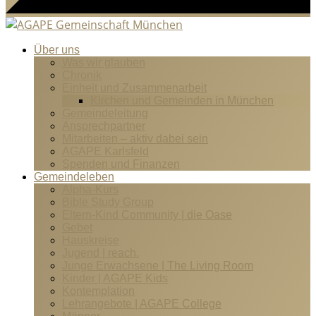
Über uns
Was wir glauben
Chronik
Einheit und Zusammenarbeit
Kirchen und Gemeinden in München
Gemeindeleitung
Ansprechpartner
Mitarbeiten – aktiv dabei sein
AGAPE Karlsfeld
Spenden und Finanzen
Gemeindeleben
Alpha-Kurs
Bible Study Group
Eltern-Kind Community | die Oase
Gebet
Hauskreise
Jugend | reach.
Junge Erwachsene | The Living Room
Kinder | AGAPE Kids
Kontemplation
Lehrangebote | AGAPE College