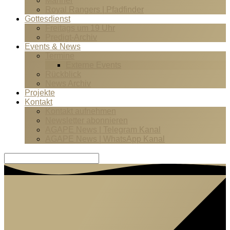
Männer
Royal Rangers | Pfadfinder
Gottesdienst
Freitags um 19 Uhr
Predigt-Archiv
Events & News
Termine
Externe Events
Rückblick
News Archiv
Projekte
Kontakt
Kontakt aufnehmen
Newsletter abonnieren
AGAPE News | Telegram Kanal
AGAPE News | WhatsApp Kanal
Suche