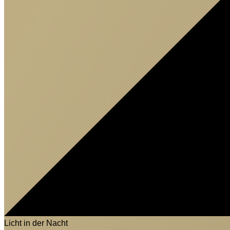
Licht in der Nacht