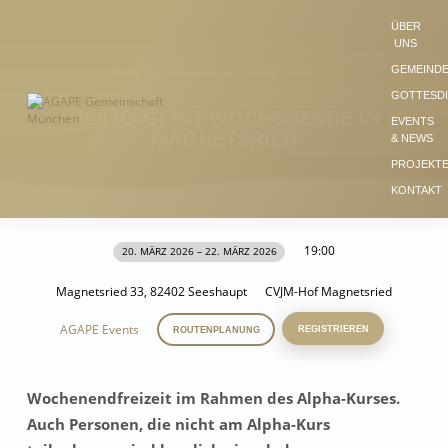
ÜBER
UNS
GEMEIND
Home
Veranstaltungen
AGAPE Events
…
GOTTESD
HEILIG-GEIST-WOCHENENDE IN
EVENTS
MAGNETSRIED
& NEWS
PROJEKT
KONTAKT
19:00
20. MÄRZ 2026 – 22. MÄRZ 2026
HEILIG-
GEIST-
Magnetsried 33, 82402 Seeshaupt
CVJM-Hof Magnetsried
WOCHENENDE
AGAPE Events
REGISTRIEREN
IN
ROUTENPLANUNG
MAGNETSRIED
Wochenendfreizeit im Rahmen des Alpha-Kurses.
Auch Personen, die nicht am Alpha-Kurs