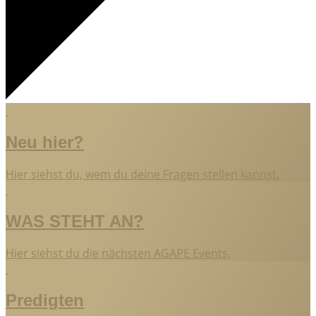
Neu hier?
Hier siehst du, wem du deine Fragen stellen kannst.
WAS STEHT AN?
Hier siehst du die nächsten AGAPE Events.
Predigten