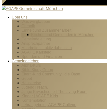
Über uns
Was wir glauben
Chronik
Einheit und Zusammenarbeit
Kirchen und Gemeinden in München
Gemeindeleitung
Ansprechpartner
Mitarbeiten – aktiv dabei sein
AGAPE Karlsfeld
Spenden und Finanzen
Gemeindeleben
Alpha-Kurs
Bible Study Group
Eltern-Kind Community | die Oase
Gebet
Hauskreise
Jugend | reach.
Junge Erwachsene | The Living Room
Kinder | AGAPE Kids
Kontemplation
Lehrangebote | AGAPE College