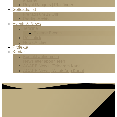
Männer
Royal Rangers | Pfadfinder
Gottesdienst
Freitags um 19 Uhr
Predigt-Archiv
Events & News
Termine
Externe Events
Rückblick
News Archiv
Projekte
Kontakt
Kontakt aufnehmen
Newsletter abonnieren
AGAPE News | Telegram Kanal
AGAPE News | WhatsApp Kanal
Suche