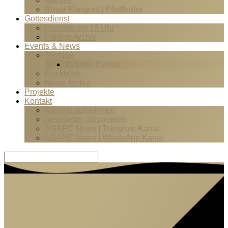
Männer
Royal Rangers | Pfadfinder
Gottesdienst
Freitags um 19 Uhr
Predigt-Archiv
Events & News
Termine
Externe Events
Rückblick
News Archiv
Projekte
Kontakt
Kontakt aufnehmen
Newsletter abonnieren
AGAPE News | Telegram Kanal
AGAPE News | WhatsApp Kanal
Suche