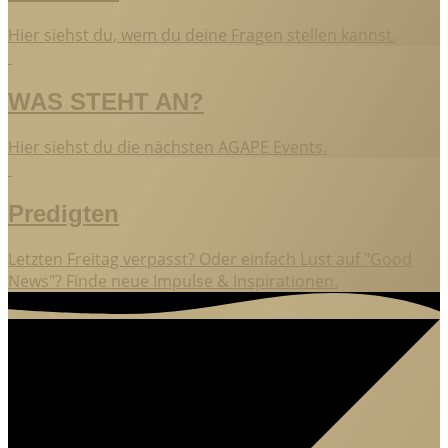
Hier siehst du, wem du deine Fragen stellen kannst.
WAS STEHT AN?
Hier siehst du die nächsten AGAPE Events.
Predigten
Letzten Freitag verpasst? Oder einfach Lust auf "Good
News"? Finde neue Impulse & Inspirationen.