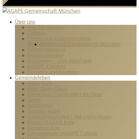
Über uns
Was wir glauben
Chronik
Einheit und Zusammenarbeit
Kirchen und Gemeinden in München
Gemeindeleitung
Ansprechpartner
Mitarbeiten – aktiv dabei sein
AGAPE Karlsfeld
Spenden und Finanzen
Gemeindeleben
Alpha-Kurs
Bible Study Group
Eltern-Kind Community | die Oase
Gebet
Hauskreise
Jugend | reach.
Junge Erwachsene | The Living Room
Kinder | AGAPE Kids
Kontemplation
Lehrangebote | AGAPE College