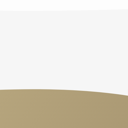
Letzten
Freitag
verpasst?
Oder
einfach
Lust
auf
"Good
News"?
Finde
neue
Impulse
&
Inspirationen.