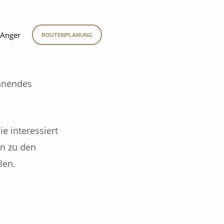
 Anger
ROUTENPLANUNG
annendes
e interessiert
en zu den
len.