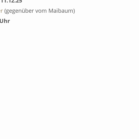
,
11.12.25
r
(gegenüber vom Maibaum)
 Uhr