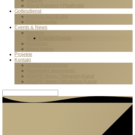
Männer
Royal Rangers | Pfadfinder
Gottesdienst
Freitags um 19 Uhr
Predigt-Archiv
Events & News
Termine
Externe Events
Rückblick
News Archiv
Projekte
Kontakt
Kontakt aufnehmen
Newsletter abonnieren
AGAPE News | Telegram Kanal
AGAPE News | WhatsApp Kanal
Suche