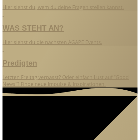
Hier siehst du, wem du deine Fragen stellen kannst.
WAS STEHT AN?
Hier siehst du die nächsten AGAPE Events.
Predigten
Letzten Freitag verpasst? Oder einfach Lust auf "Good
News"? Finde neue Impulse & Inspirationen.