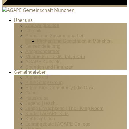
Über uns
Was wir glauben
Chronik
Einheit und Zusammenarbeit
Kirchen und Gemeinden in München
Gemeindeleitung
Ansprechpartner
Mitarbeiten – aktiv dabei sein
AGAPE Karlsfeld
Spenden und Finanzen
Gemeindeleben
Alpha-Kurs
Bible Study Group
Eltern-Kind Community | die Oase
Gebet
Hauskreise
Jugend | reach.
Junge Erwachsene | The Living Room
Kinder | AGAPE Kids
Kontemplation
Lehrangebote | AGAPE College