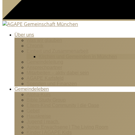
Über uns
Was wir glauben
Chronik
Einheit und Zusammenarbeit
Kirchen und Gemeinden in München
Gemeindeleitung
Ansprechpartner
Mitarbeiten – aktiv dabei sein
AGAPE Karlsfeld
Spenden und Finanzen
Gemeindeleben
Alpha-Kurs
Bible Study Group
Eltern-Kind Community | die Oase
Gebet
Hauskreise
Jugend | reach.
Junge Erwachsene | The Living Room
Kinder | AGAPE Kids