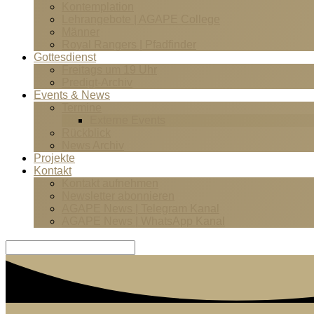
Kontemplation
Lehrangebote | AGAPE College
Männer
Royal Rangers | Pfadfinder
Gottesdienst
Freitags um 19 Uhr
Predigt-Archiv
Events & News
Termine
Externe Events
Rückblick
News Archiv
Projekte
Kontakt
Kontakt aufnehmen
Newsletter abonnieren
AGAPE News | Telegram Kanal
AGAPE News | WhatsApp Kanal
Suche