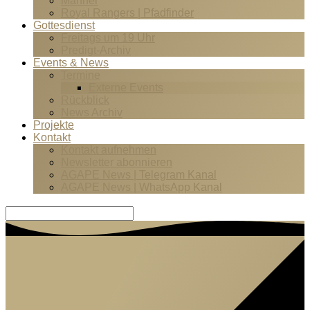
Männer
Royal Rangers | Pfadfinder
Gottesdienst
Freitags um 19 Uhr
Predigt-Archiv
Events & News
Termine
Externe Events
Rückblick
News Archiv
Projekte
Kontakt
Kontakt aufnehmen
Newsletter abonnieren
AGAPE News | Telegram Kanal
AGAPE News | WhatsApp Kanal
Suche