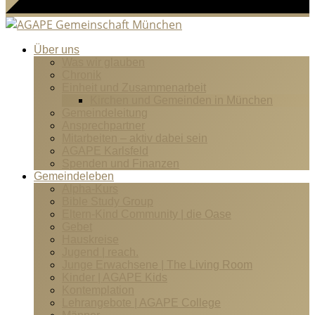
Über uns
Was wir glauben
Chronik
Einheit und Zusammenarbeit
Kirchen und Gemeinden in München
Gemeindeleitung
Ansprechpartner
Mitarbeiten – aktiv dabei sein
AGAPE Karlsfeld
Spenden und Finanzen
Gemeindeleben
Alpha-Kurs
Bible Study Group
Eltern-Kind Community | die Oase
Gebet
Hauskreise
Jugend | reach.
Junge Erwachsene | The Living Room
Kinder | AGAPE Kids
Kontemplation
Lehrangebote | AGAPE College