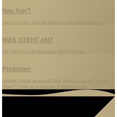
Neu hier?
Hier siehst du, wem du deine Fragen stellen kannst.
WAS STEHT AN?
Hier siehst du die nächsten AGAPE Events.
Predigten
Letzten Freitag verpasst? Oder einfach Lust auf "Good
News"? Finde neue Impulse & Inspirationen.