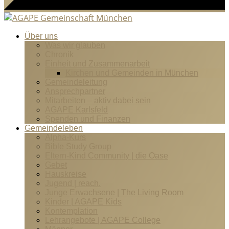
Über uns
Was wir glauben
Chronik
Einheit und Zusammenarbeit
Kirchen und Gemeinden in München
Gemeindeleitung
Ansprechpartner
Mitarbeiten – aktiv dabei sein
AGAPE Karlsfeld
Spenden und Finanzen
Gemeindeleben
Alpha-Kurs
Bible Study Group
Eltern-Kind Community | die Oase
Gebet
Hauskreise
Jugend | reach.
Junge Erwachsene | The Living Room
Kinder | AGAPE Kids
Kontemplation
Lehrangebote | AGAPE College