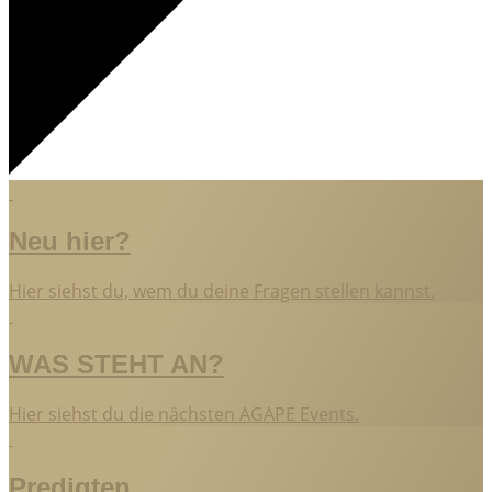
Neu hier?
Hier siehst du, wem du deine Fragen stellen kannst.
WAS STEHT AN?
Hier siehst du die nächsten AGAPE Events.
Predigten