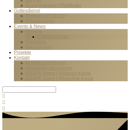
Männer
Royal Rangers | Pfadfinder
Gottesdienst
Freitags um 19 Uhr
Predigt-Archiv
Events & News
Termine
Externe Events
Rückblick
News Archiv
Projekte
Kontakt
Kontakt aufnehmen
Newsletter abonnieren
AGAPE News | Telegram Kanal
AGAPE News | WhatsApp Kanal
Suche