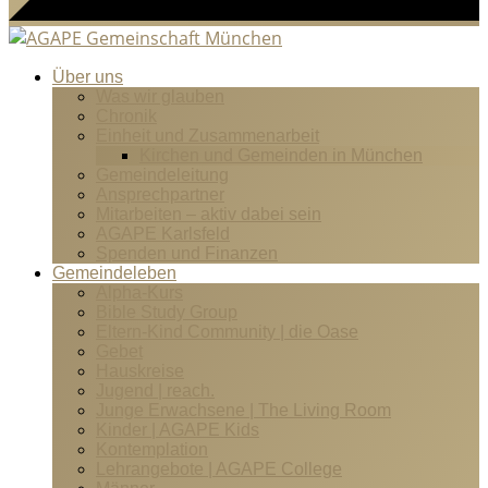
Über uns
Was wir glauben
Chronik
Einheit und Zusammenarbeit
Kirchen und Gemeinden in München
Gemeindeleitung
Ansprechpartner
Mitarbeiten – aktiv dabei sein
AGAPE Karlsfeld
Spenden und Finanzen
Gemeindeleben
Alpha-Kurs
Bible Study Group
Eltern-Kind Community | die Oase
Gebet
Hauskreise
Jugend | reach.
Junge Erwachsene | The Living Room
Kinder | AGAPE Kids
Kontemplation
Lehrangebote | AGAPE College