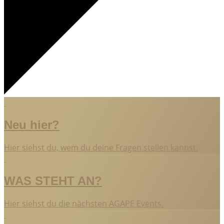
Neu hier?
Hier siehst du, wem du deine Fragen stellen kannst.
WAS STEHT AN?
Hier siehst du die nächsten AGAPE Events.