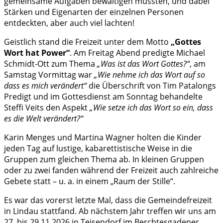
gemeinsame Aufgaben bewältigen mussten, und dabei
Stärken und Eigenarten der einzelnen Personen
entdeckten, aber auch viel lachten!
Geistlich stand die Freizeit unter dem Motto
„Gottes
Wort hat Power“
. Am Freitag Abend predigte Michael
Schmidt-Ott zum Thema
„Was ist das Wort Gottes?“
, am
Samstag Vormittag war
„Wie nehme ich das Wort auf so
dass es mich verändert“
die Überschrift von Tim Patalongs
Predigt und im Gottesdienst am Sonntag behandelte
Steffi Veits den Aspekt
„Wie setze ich das Wort so ein, dass
es die Welt verändert?“
Karin Menges und Martina Wagner holten die Kinder
jeden Tag auf lustige, kabarettistische Weise in die
Gruppen zum gleichen Thema ab. In kleinen Gruppen
oder zu zwei fanden während der Freizeit auch zahlreiche
Gebete statt – u. a. in einem „Raum der Stille“.
Es war das vorerst letzte Mal, dass die Gemeindefreizeit
in Lindau stattfand. Ab nächstem Jahr treffen wir uns am
27. bis 29.11.2026 in Teisendorf im Berchtesgadener