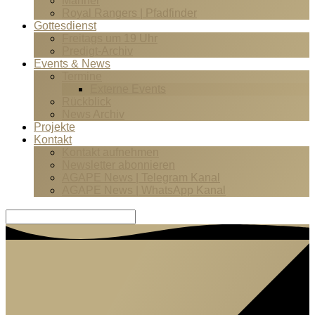
Männer
Royal Rangers | Pfadfinder
Gottesdienst
Freitags um 19 Uhr
Predigt-Archiv
Events & News
Termine
Externe Events
Rückblick
News Archiv
Projekte
Kontakt
Kontakt aufnehmen
Newsletter abonnieren
AGAPE News | Telegram Kanal
AGAPE News | WhatsApp Kanal
Suche