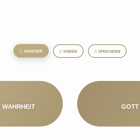
ANSEHEN
HÖREN
SPEICHERN
E WAHRHEIT
GOTT