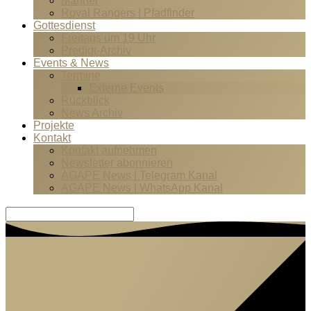
Männer
Royal Rangers | Pfadfinder
Gottesdienst
Freitags um 19 Uhr
Predigt-Archiv
Events & News
Termine
Externe Events
Rückblick
News Archiv
Projekte
Kontakt
Kontakt aufnehmen
Newsletter abonnieren
AGAPE News | Telegram Kanal
AGAPE News | WhatsApp Kanal
Suche