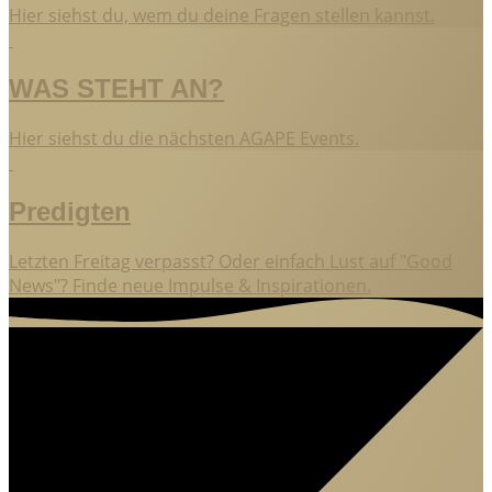
Hier siehst du, wem du deine Fragen stellen kannst.
WAS STEHT AN?
Hier siehst du die nächsten AGAPE Events.
Predigten
Letzten Freitag verpasst? Oder einfach Lust auf "Good
News"? Finde neue Impulse & Inspirationen.