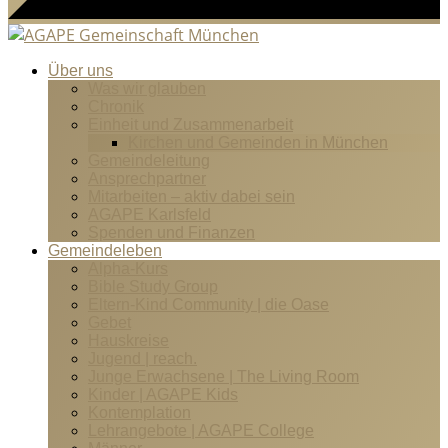
Über uns
Was wir glauben
Chronik
Einheit und Zusammenarbeit
Kirchen und Gemeinden in München
Gemeindeleitung
Ansprechpartner
Mitarbeiten – aktiv dabei sein
AGAPE Karlsfeld
Spenden und Finanzen
Gemeindeleben
Alpha-Kurs
Bible Study Group
Eltern-Kind Community | die Oase
Gebet
Hauskreise
Jugend | reach.
Junge Erwachsene | The Living Room
Kinder | AGAPE Kids
Kontemplation
Lehrangebote | AGAPE College