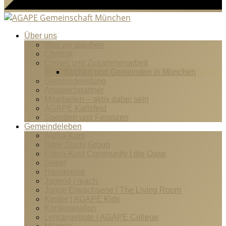
Über uns
Was wir glauben
Chronik
Einheit und Zusammenarbeit
Kirchen und Gemeinden in München
Gemeindeleitung
Ansprechpartner
Mitarbeiten – aktiv dabei sein
AGAPE Karlsfeld
Spenden und Finanzen
Gemeindeleben
Alpha-Kurs
Bible Study Group
Eltern-Kind Community | die Oase
Gebet
Hauskreise
Jugend | reach.
Junge Erwachsene | The Living Room
Kinder | AGAPE Kids
Kontemplation
Lehrangebote | AGAPE College