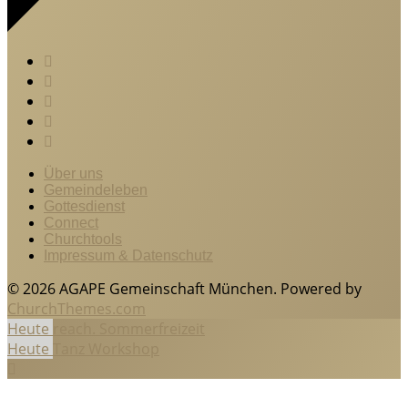
Über uns
Gemeindeleben
Gottesdienst
Connect
Churchtools
Impressum & Datenschutz
© 2026 AGAPE Gemeinschaft München. Powered by
ChurchThemes.com
Heute
reach. Sommerfreizeit
Heute
Tanz Workshop