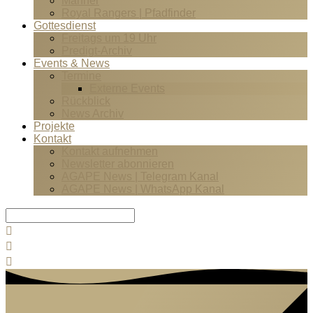
Männer
Royal Rangers | Pfadfinder
Gottesdienst
Freitags um 19 Uhr
Predigt-Archiv
Events & News
Termine
Externe Events
Rückblick
News Archiv
Projekte
Kontakt
Kontakt aufnehmen
Newsletter abonnieren
AGAPE News | Telegram Kanal
AGAPE News | WhatsApp Kanal
Suche