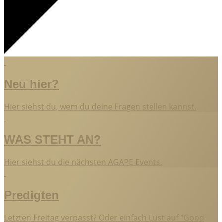
Neu hier?
Hier siehst du, wem du deine Fragen stellen kannst.
WAS STEHT AN?
Hier siehst du die nächsten AGAPE Events.
Predigten
Letzten Freitag verpasst? Oder einfach Lust auf "Good