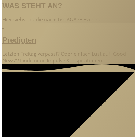
WAS STEHT AN?
Hier siehst du die nächsten AGAPE Events.
Predigten
Letzten Freitag verpasst? Oder einfach Lust auf "Good
News"? Finde neue Impulse & Inspirationen.