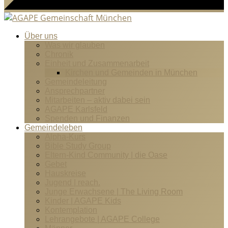
Über uns
Was wir glauben
Chronik
Einheit und Zusammenarbeit
Kirchen und Gemeinden in München
Gemeindeleitung
Ansprechpartner
Mitarbeiten – aktiv dabei sein
AGAPE Karlsfeld
Spenden und Finanzen
Gemeindeleben
Alpha-Kurs
Bible Study Group
Eltern-Kind Community | die Oase
Gebet
Hauskreise
Jugend | reach.
Junge Erwachsene | The Living Room
Kinder | AGAPE Kids
Kontemplation
Lehrangebote | AGAPE College