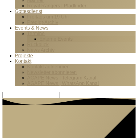
Männer
Royal Rangers | Pfadfinder
Gottesdienst
Freitags um 19 Uhr
Predigt-Archiv
Events & News
Termine
Externe Events
Rückblick
News Archiv
Projekte
Kontakt
Kontakt aufnehmen
Newsletter abonnieren
AGAPE News | Telegram Kanal
AGAPE News | WhatsApp Kanal
Suche