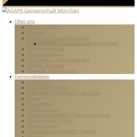
Über uns
Was wir glauben
Chronik
Einheit und Zusammenarbeit
Kirchen und Gemeinden in München
Gemeindeleitung
Ansprechpartner
Mitarbeiten – aktiv dabei sein
AGAPE Karlsfeld
Spenden und Finanzen
Gemeindeleben
Alpha-Kurs
Bible Study Group
Eltern-Kind Community | die Oase
Gebet
Hauskreise
Jugend | reach.
Junge Erwachsene | The Living Room
Kinder | AGAPE Kids
Kontemplation
Lehrangebote | AGAPE College