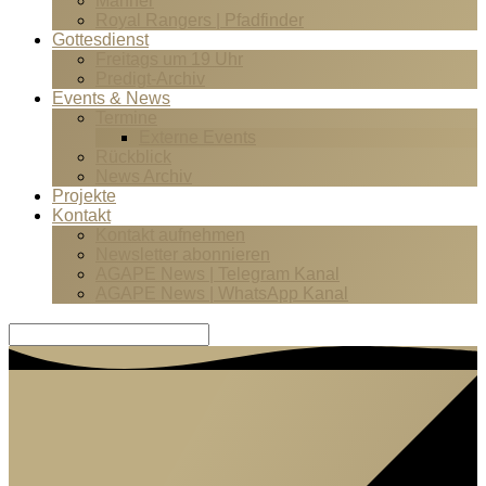
Männer
Royal Rangers | Pfadfinder
Gottesdienst
Freitags um 19 Uhr
Predigt-Archiv
Events & News
Termine
Externe Events
Rückblick
News Archiv
Projekte
Kontakt
Kontakt aufnehmen
Newsletter abonnieren
AGAPE News | Telegram Kanal
AGAPE News | WhatsApp Kanal
Suche