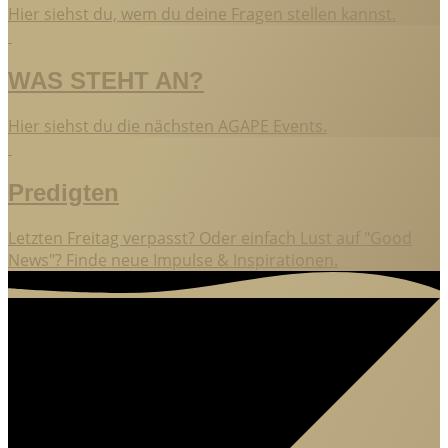
Hier siehst du, wem du deine Fragen stellen kannst.
WAS STEHT AN?
Hier siehst du die nächsten AGAPE Events.
Predigten
Letzten Freitag verpasst? Oder einfach Lust auf "Good
News"? Finde neue Impulse & Inspirationen.