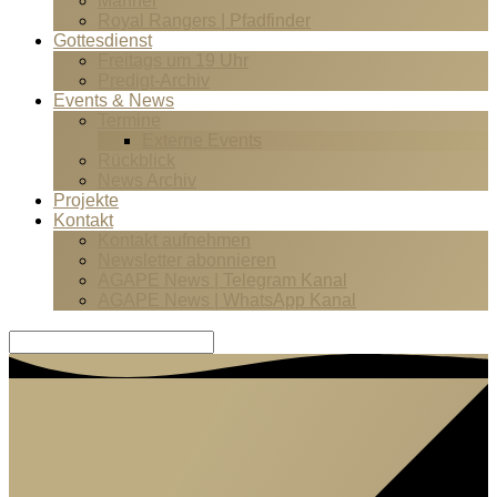
Männer
Royal Rangers | Pfadfinder
Gottesdienst
Freitags um 19 Uhr
Predigt-Archiv
Events & News
Termine
Externe Events
Rückblick
News Archiv
Projekte
Kontakt
Kontakt aufnehmen
Newsletter abonnieren
AGAPE News | Telegram Kanal
AGAPE News | WhatsApp Kanal
Suche