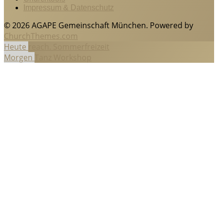
Impressum & Datenschutz
© 2026 AGAPE Gemeinschaft München. Powered by
ChurchThemes.com
Heute
reach. Sommerfreizeit
Morgen
Tanz Workshop