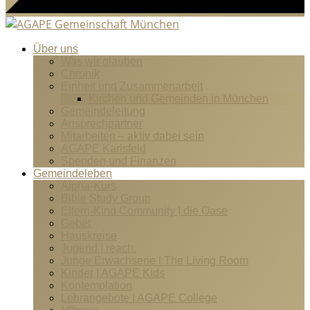
Über uns
Was wir glauben
Chronik
Einheit und Zusammenarbeit
Kirchen und Gemeinden in München
Gemeindeleitung
Ansprechpartner
Mitarbeiten – aktiv dabei sein
AGAPE Karlsfeld
Spenden und Finanzen
Gemeindeleben
Alpha-Kurs
Bible Study Group
Eltern-Kind Community | die Oase
Gebet
Hauskreise
Jugend | reach.
Junge Erwachsene | The Living Room
Kinder | AGAPE Kids
Kontemplation
Lehrangebote | AGAPE College