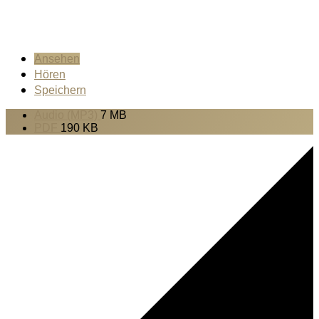
Ansehen
Hören
Speichern
Audio (MP3)
7 MB
PDF
190 KB