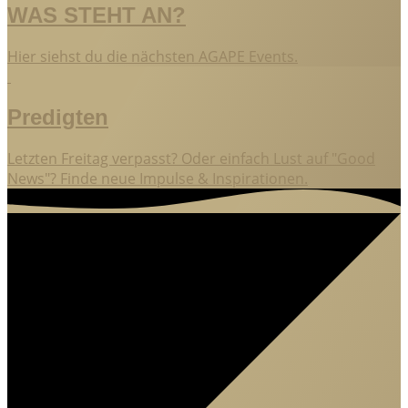
WAS STEHT AN?
Hier siehst du die nächsten AGAPE Events.
Predigten
Letzten Freitag verpasst? Oder einfach Lust auf "Good
News"? Finde neue Impulse & Inspirationen.