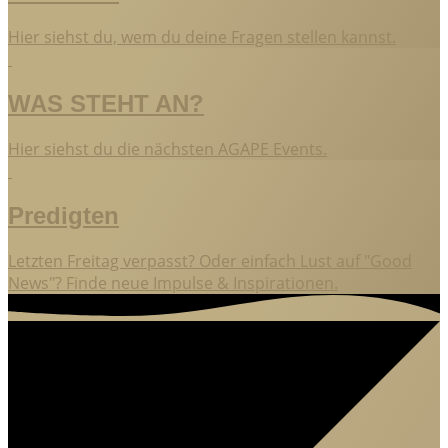
Hier siehst du, wem du deine Fragen stellen kannst.
WAS STEHT AN?
Hier siehst du die nächsten AGAPE Events.
Predigten
Letzten Freitag verpasst? Oder einfach Lust auf "Good
News"? Finde neue Impulse & Inspirationen.