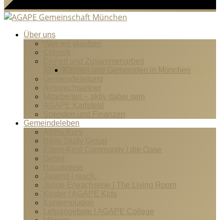
Über uns
Was wir glauben
Chronik
Einheit und Zusammenarbeit
Kirchen und Gemeinden in München
Gemeindeleitung
Ansprechpartner
Mitarbeiten – aktiv dabei sein
AGAPE Karlsfeld
Spenden und Finanzen
Gemeindeleben
Alpha-Kurs
Bible Study Group
Eltern-Kind Community | die Oase
Gebet
Hauskreise
Jugend | reach.
Junge Erwachsene | The Living Room
Kinder | AGAPE Kids
Kontemplation
Lehrangebote | AGAPE College