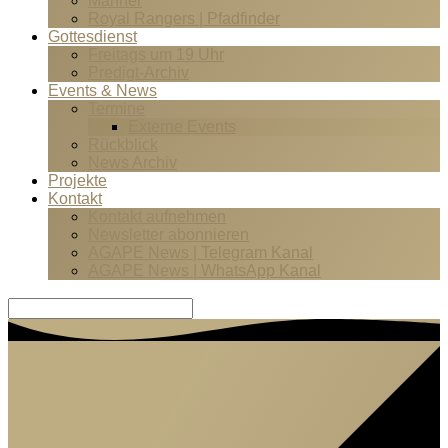
Männer
Royal Rangers | Pfadfinder
Gottesdienst
Freitags um 19 Uhr
Predigt-Archiv
Events & News
Termine
Externe Events
Rückblick
News Archiv
Projekte
Kontakt
Kontakt aufnehmen
Newsletter abonnieren
AGAPE News | Telegram Kanal
AGAPE News | WhatsApp Kanal
Suche