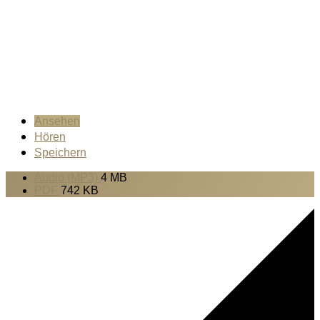
Ansehen
Hören
Speichern
Audio (MP3)
4 MB
PDF
742 KB