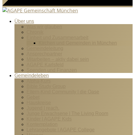
Über uns
Was wir glauben
Chronik
Einheit und Zusammenarbeit
Kirchen und Gemeinden in München
Gemeindeleitung
Ansprechpartner
Mitarbeiten – aktiv dabei sein
AGAPE Karlsfeld
Spenden und Finanzen
Gemeindeleben
Alpha-Kurs
Bible Study Group
Eltern-Kind Community | die Oase
Gebet
Hauskreise
Jugend | reach.
Junge Erwachsene | The Living Room
Kinder | AGAPE Kids
Kontemplation
Lehrangebote | AGAPE College