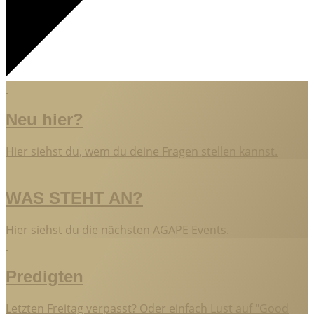
Neu hier?
Hier siehst du, wem du deine Fragen stellen kannst.
WAS STEHT AN?
Hier siehst du die nächsten AGAPE Events.
Predigten
Letzten Freitag verpasst? Oder einfach Lust auf "Good