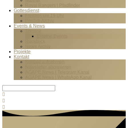
Männer
Royal Rangers | Pfadfinder
Gottesdienst
Freitags um 19 Uhr
Predigt-Archiv
Events & News
Termine
Externe Events
Rückblick
News Archiv
Projekte
Kontakt
Kontakt aufnehmen
Newsletter abonnieren
AGAPE News | Telegram Kanal
AGAPE News | WhatsApp Kanal
Suche