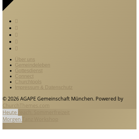
Über uns
Gemeindeleben
Gottesdienst
Connect
Churchtools
Impressum & Datenschutz
© 2026 AGAPE Gemeinschaft München. Powered by
ChurchThemes.com
Heute
reach. Sommerfreizeit
Morgen
Tanz Workshop