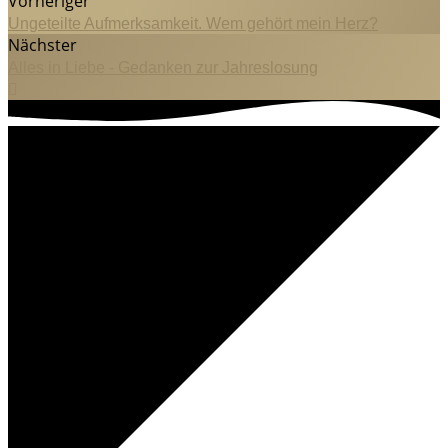
Vorheriger
Ungeteilte Aufmerksamkeit. Wem gehört mein Herz?
Nächster
Alles in Liebe - Gedanken zur Jahreslosung