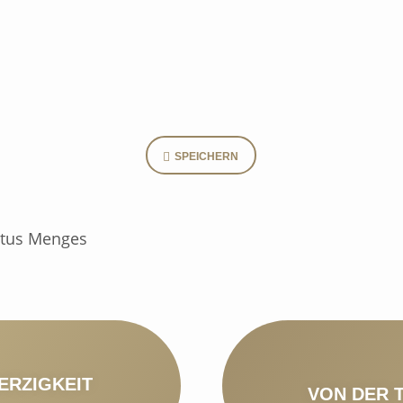
SPEICHERN
stus Menges
ERZIGKEIT
VON DER 