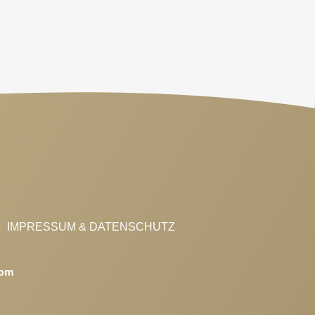
"Good
News"?
Finde
neue
Impulse
&
Inspirationen.
IMPRESSUM & DATENSCHUTZ
com