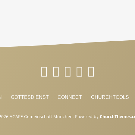
du
die
nächsten
AGAPE
Events.
N
GOTTESDIENST
CONNECT
CHURCHTOOLS
2026 AGAPE Gemeinschaft München. Powered by
ChurchThemes.