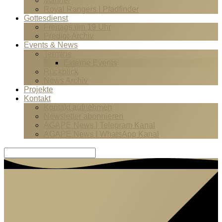
Männer
Royal Rangers | Pfadfinder
Gottesdienst
Freitags um 19 Uhr
Predigt-Archiv
Events & News
Termine
Externe Events
Rückblick
News Archiv
Projekte
Kontakt
Kontakt aufnehmen
Newsletter abonnieren
AGAPE News | Telegram Kanal
AGAPE News | WhatsApp Kanal
Suche