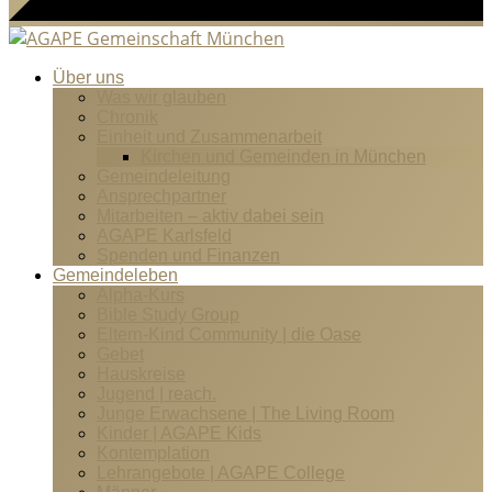
Über uns
Was wir glauben
Chronik
Einheit und Zusammenarbeit
Kirchen und Gemeinden in München
Gemeindeleitung
Ansprechpartner
Mitarbeiten – aktiv dabei sein
AGAPE Karlsfeld
Spenden und Finanzen
Gemeindeleben
Alpha-Kurs
Bible Study Group
Eltern-Kind Community | die Oase
Gebet
Hauskreise
Jugend | reach.
Junge Erwachsene | The Living Room
Kinder | AGAPE Kids
Kontemplation
Lehrangebote | AGAPE College