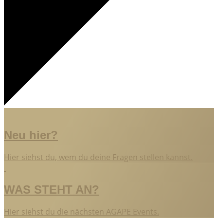
Neu hier?
Hier siehst du, wem du deine Fragen stellen kannst.
WAS STEHT AN?
Hier siehst du die nächsten AGAPE Events.